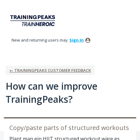
Skip
to
content
New and returning users may
Sign In
← TRAININGPEAKS CUSTOMER FEEDBACK
How can we improve
TrainingPeaks?
Copy/paste parts of structured workouts
Plant man ein HIIT structured workout wäre es