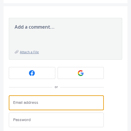
Add a comment…
Attach a File
or