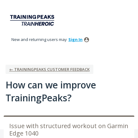
Skip
to
content
New and returning users may
Sign In
← TRAININGPEAKS CUSTOMER FEEDBACK
How can we improve
TrainingPeaks?
Issue with structured workout on Garmin
Edge 1040