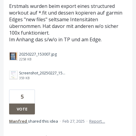
Erstmals wurden beim export eines structured
workout auf *.fit und dessen kopieren auf garmin
Edges "new files" seltsame Intensitäten
übernommen. Hat davor mit anderen w/o sicher
100x funktioniert.
Im Anhang das s/w/o in TP und am Edge.
20250227_153007.jpg
2258 KB
Screenshot_20250227_152948_TrainingPeaks.jpg
359 KB
5
VOTE
Manfred
shared this idea
·
Feb 27, 2025
·
Report…