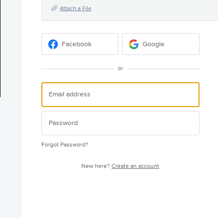
Attach a File
Facebook
Google
or
Forgot Password?
New here?
Create an account