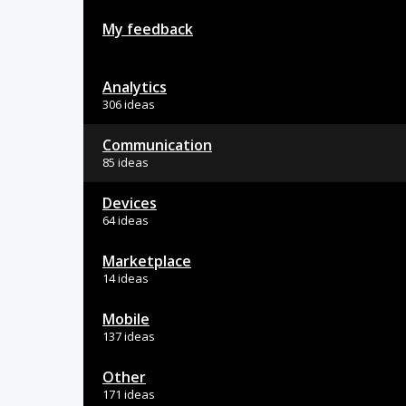
My feedback
Analytics
306 ideas
Communication
85 ideas
Devices
64 ideas
Marketplace
14 ideas
Mobile
137 ideas
Other
171 ideas