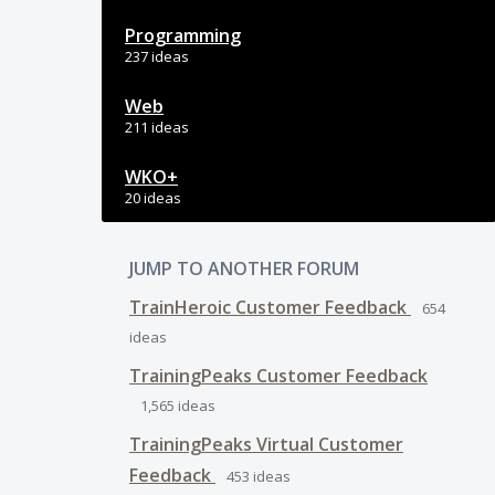
Programming
237 ideas
Web
211 ideas
WKO+
20 ideas
JUMP TO ANOTHER FORUM
TrainHeroic Customer Feedback
654
ideas
TrainingPeaks Customer Feedback
1,565
ideas
TrainingPeaks Virtual Customer
Feedback
453
ideas