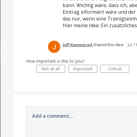
kann. Wichtig wäre, dass ich, ab
Eintrag informiert wäre und der 
das nur, wenn eine Trainigseinhe
Hier meine Idee: Ein zusätzliche
Jeff Kammerad
shared this idea
·
Jul 1
How important is this to you?
Not at all
Important
Critical
Add a comment…